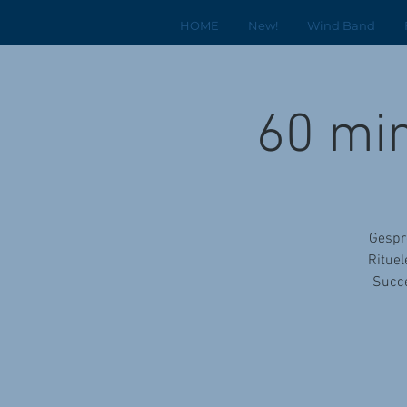
HOME
New!
Wind Band
60 min
Gespre
Rituel
Succe