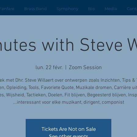
Fanfare
Brass Band
Symphony
Bio
Media
Cont
utes with Steve W
lun. 22 févr.
  |  
Zoom Session
k met Dhr. Steve Willaert over ontwerpen zoals Inzichten, Tips & 
en, Opleiding, Tools, Favoriete Quote, Muzikale dromen, Carrière u
s, Wijsheid, Tactieken, Doelen, Fit blijven, Begeesterd blijven, Inspi
...interessant voor elke muzikant, dirigent, componist
Tickets Are Not on Sale
See other events