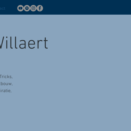
act
illaert
Tricks,
itbouw,
ratie,