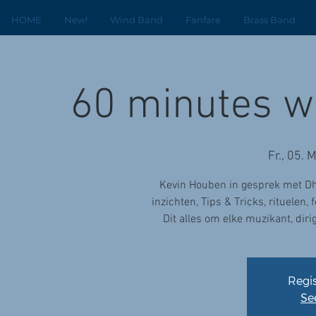
HOME
New!
Wind Band
Fanfare
Brass Band
60 minutes wi
Fr., 05. 
Kevin Houben in gesprek met Dhr
inzichten, Tips & Tricks, rituelen,
Dit alles om elke muzikant, diri
Regis
Se