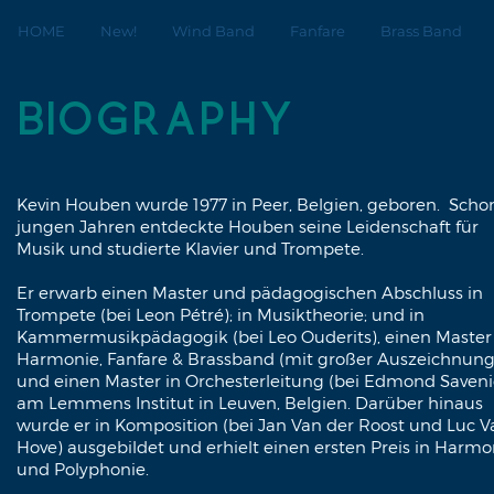
HOME
New!
Wind Band
Fanfare
Brass Band
BIOGRAPHY
Kevin Houben wurde 1977 in Peer, Belgien, geboren. Schon
jungen Jahren entdeckte Houben seine Leidenschaft für
Musik und studierte Klavier und Trompete.
Er erwarb einen Master und pädagogischen Abschluss in
Trompete (bei Leon Pétré); in Musiktheorie; und in
Kammermusikpädagogik (bei Leo Ouderits), einen Master 
Harmonie, Fanfare & Brassband (mit großer Auszeichnung
und einen Master in Orchesterleitung (bei Edmond Saveni
am Lemmens Institut in Leuven, Belgien. Darüber hinaus
wurde er in Komposition (bei Jan Van der Roost und Luc V
Hove) ausgebildet und erhielt einen ersten Preis in Harmo
und Polyphonie.