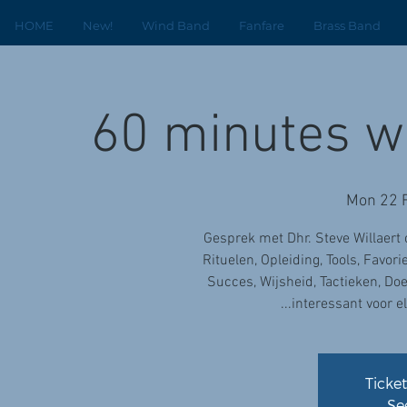
HOME
New!
Wind Band
Fanfare
Brass Band
60 minutes wi
Mon 22 
Gesprek met Dhr. Steve Willaert 
Rituelen, Opleiding, Tools, Favor
Succes, Wijsheid, Tactieken, Doele
...interessant voor 
Ticket
Se